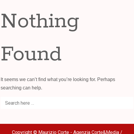
Nothing
Found
It seems we can’t find what you’re looking for. Perhaps
searching can help.
Search
Se
for:
Copyright © Maurizio Corte - Agenzia Corte&Media /