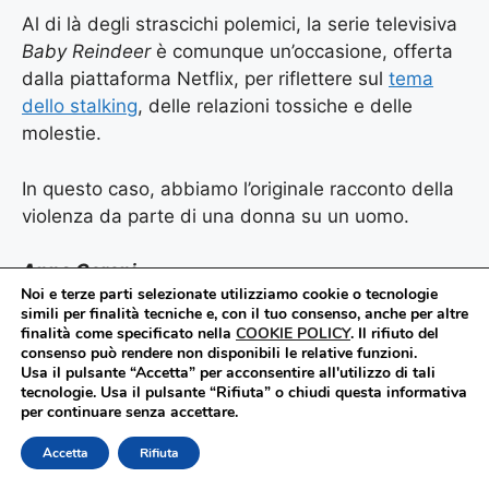
Al di là degli strascichi polemici, la serie televisiva
Baby Reindeer
è comunque un’occasione, offerta
dalla piattaforma Netflix, per riflettere sul
tema
dello stalking
, delle relazioni tossiche e delle
molestie.
In questo caso, abbiamo l’originale racconto della
violenza da parte di una donna su un uomo.
Anna Ceroni
Noi e terze parti selezionate utilizziamo cookie o tecnologie
Agenzia Corte&Media
simili per finalità tecniche e, con il tuo consenso, anche per altre
Data di pubblicazione: 09.05.2024
finalità come specificato nella
COOKIE POLICY
.
Il rifiuto del
consenso può rendere non disponibili le relative funzioni.
Usa il pulsante “Accetta” per acconsentire all'utilizzo di tali
L’articolo – nella sua parte informativa – è
tecnologie. Usa il pulsante “Rifiuta” o chiudi questa informativa
stato scritto con il supporto di Google e
per continuare senza accettare.
ChatGPT4 per l’accesso alle fonti delle
Accetta
Rifiuta
notizie. Le notizie sono poi state verificate