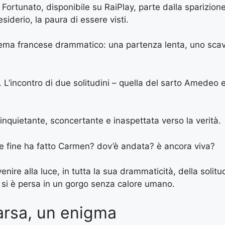
ortunato, disponibile su RaiPlay, parte dalla sparizione
esiderio, la paura di essere visti.
cinema francese drammatico: una partenza lenta, uno scavo 
a. L’incontro di due solitudini – quella del sarto Amedeo 
.
nquietante, sconcertante e inaspettata verso la verità.
che fine ha fatto Carmen? dov’è andata? è ancora viva?
 il venire alla luce, in tutta la sua drammaticità, della so
e si è persa in un gorgo senza calore umano.
rsa, un enigma