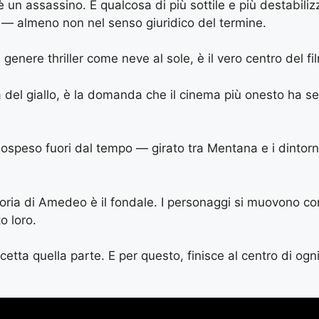
 un assassino. È qualcosa di più sottile e più destabili
 — almeno non nel senso giuridico del termine.
genere thriller come neve al sole, è il vero centro del fi
a del giallo, è la domanda che il cinema più onesto ha sem
 sospeso fuori dal tempo — girato tra Mentana e i dintorn
toria di Amedeo è il fondale. I personaggi si muovono co
o loro.
cetta quella parte. E per questo, finisce al centro di ogn