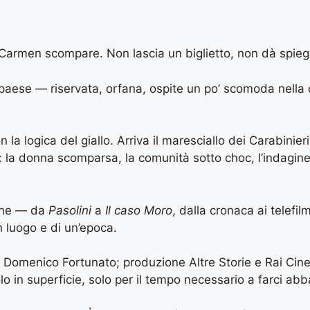
, Carmen scompare. Non lascia un biglietto, non dà spieg
 paese — riservata, orfana, ospite un po’ scomoda nella 
a logica del giallo. Arriva il maresciallo dei Carabinieri.
a: la donna scomparsa, la comunità sotto choc, l’indagin
bene — da
Pasolini
a
Il caso Moro
, dalla cronaca ai telefil
un luogo e di un’epoca.
di Domenico Fortunato; produzione Altre Storie e Rai Cin
lo in superficie, solo per il tempo necessario a farci abb