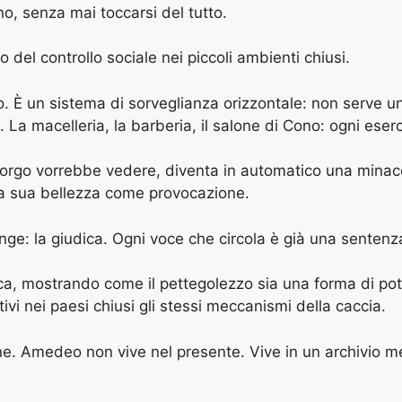
no, senza mai toccarsi del tutto.
o del controllo sociale nei piccoli ambienti chiusi.
o. È un sistema di sorveglianza orizzontale: non serve un
. La macelleria, la barberia, il salone di Cono: ogni eser
il borgo vorrebbe vedere, diventa in automatico una minac
La sua bellezza come provocazione.
ge: la giudica. Ogni voce che circola è già una sentenz
ica, mostrando come il pettegolezzo sia una forma di pot
i nei paesi chiusi gli stessi meccanismi della caccia.
e. Amedeo non vive nel presente. Vive in un archivio ment