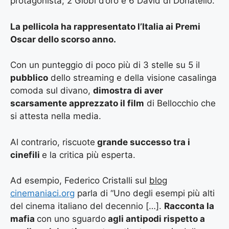
protagonista; 2 Globi d’oro e 6 David di Donatello.
La pellicola ha rappresentato l’Italia ai Premi
Oscar dello scorso anno.
Con un punteggio di poco più di 3 stelle su 5 il
pubblico
dello streaming e della visione casalinga
comoda sul divano,
dimostra di aver
scarsamente apprezzato il film
di Bellocchio che
si attesta nella media.
Al contrario, riscuote
grande successo tra i
cinefili
e la critica più esperta.
Ad esempio, Federico Cristalli sul
blog
cinemaniaci.org
parla di “Uno degli esempi più alti
del cinema italiano del decennio […].
Racconta la
mafia
con uno sguardo
agli antipodi rispetto a