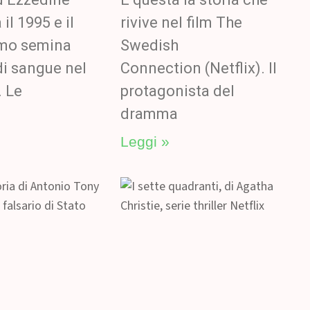
 il 1995 e il
rivive nel film The
omo semina
Swedish
di sangue nel
Connection (Netflix). Il
. Le
protagonista del
dramma
Leggi »