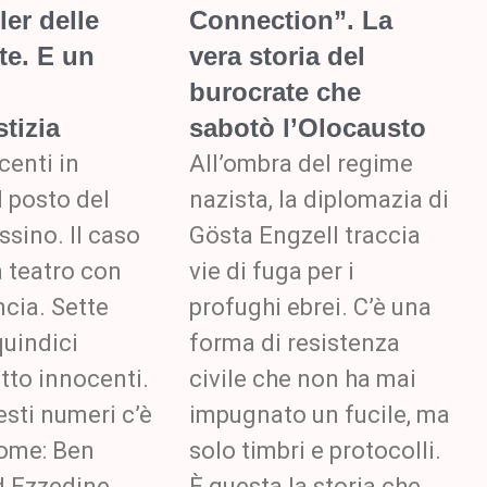
ller delle
Connection”. La
te. E un
vera storia del
burocrate che
tizia
sabotò l’Olocausto
centi in
All’ombra del regime
l posto del
nazista, la diplomazia di
ssino. Il caso
Gösta Engzell traccia
 teatro con
vie di fuga per i
ncia. Sette
profughi ebrei. C’è una
quindici
forma di resistenza
otto innocenti.
civile che non ha mai
esti numeri c’è
impugnato un fucile, ma
nome: Ben
solo timbri e protocolli.
 Ezzedine
È questa la storia che