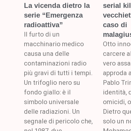
La vicenda dietro la
serial ki
serie “Emergenza
vecchiet
radioattiva”
caso di
malagius
Il furto di un
macchinario medico
Otto inno
causa una delle
carcere a
contaminazioni radio
vero assa
più gravi di tutti i tempi.
approda a
Un trifoglio nero su
Pablo Tri
fondo giallo: è il
identità, 
simbolo universale
omicidi, 
delle radiazioni. Un
Dietro qu
segnale di pericolo che,
solo un 
nel 1987, due
Mohamed