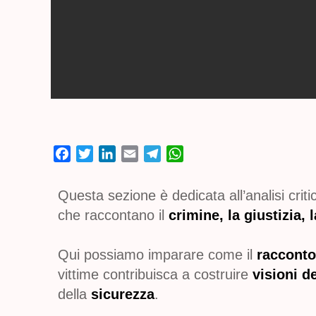
F
T
L
E
T
W
a
w
i
m
e
h
c
i
n
a
l
a
Questa sezione è dedicata all’analisi criti
e
t
k
i
e
t
che raccontano il
crimine, la giustizia, l
b
t
e
l
g
s
o
e
d
r
A
Qui possiamo imparare come il
racconto 
o
r
I
a
p
k
n
m
p
vittime contribuisca a costruire
visioni d
della
sicurezza
.