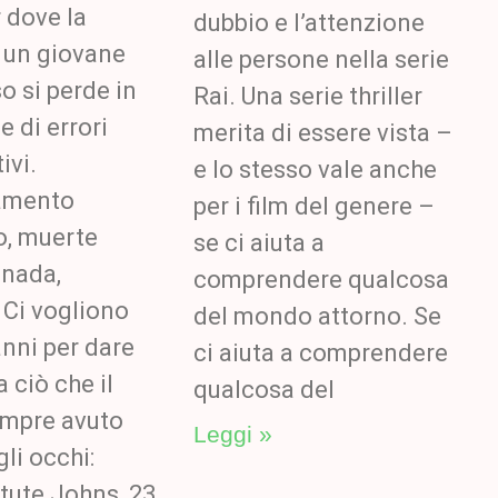
r dove la
dubbio e l’attenzione
i un giovane
alle persone nella serie
 si perde in
Rai. Una serie thriller
e di errori
merita di essere vista –
ivi.
e lo stesso vale anche
amento
per i film del genere –
o, muerte
se ci aiuta a
inada,
comprendere qualcosa
 Ci vogliono
del mondo attorno. Se
anni per dare
ci aiuta a comprendere
 ciò che il
qualcosa del
empre avuto
Leggi »
li occhi:
tute Johns, 23