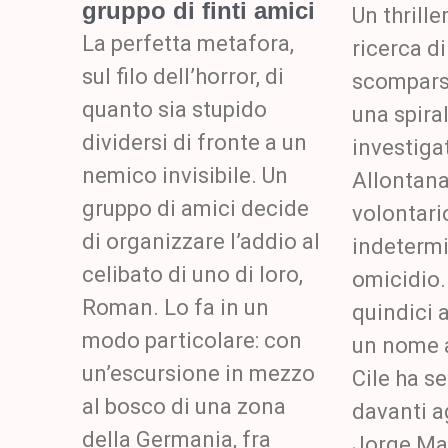
gruppo di finti amici
Un thrille
La perfetta metafora,
ricerca d
sul filo dell’horror, di
scomparso
quanto sia stupido
una spiral
dividersi di fronte a un
investigat
nemico invisibile. Un
Allontan
gruppo di amici decide
volontari
di organizzare l’addio al
indeterm
celibato di uno di loro,
omicidio.
Roman. Lo fa in un
quindici 
modo particolare: con
un nome a
un’escursione in mezzo
Cile ha s
al bosco di una zona
davanti ag
della Germania, fra
Jorge Ma