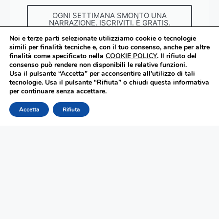
OGNI SETTIMANA SMONTO UNA
NARRAZIONE. ISCRIVITI. È GRATIS.
Noi e terze parti selezionate utilizziamo cookie o tecnologie
simili per finalità tecniche e, con il tuo consenso, anche per altre
finalità come specificato nella
COOKIE POLICY
.
Il rifiuto del
consenso può rendere non disponibili le relative funzioni.
Usa il pulsante “Accetta” per acconsentire all'utilizzo di tali
Agenzia d'informazioni Corte&Media
.
tecnologie. Usa il pulsante “Rifiuta” o chiudi questa informativa
per continuare senza accettare.
Direttore responsabile: Maurizio Corte.
Registrazione al Tribunale di Verona n° 2111 del
Accetta
Rifiuta
28.05.2018. All rights reserved.
Redazione