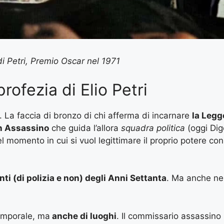
i Petri, Premio Oscar nel 1971
profezia di Elio Petri
. La faccia di bronzo di chi afferma di incarnare
la Legg
n Assassino
che guida l’allora
s
quadra politica
(oggi Dig
l momento in cui si vuol legittimare il proprio potere co
ti (di polizia e non) degli Anni Settanta
. Ma anche ne
.
emporale, ma
anche di luoghi
. Il commissario assassino