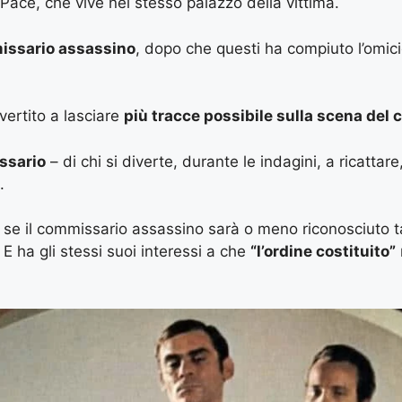
 Pace, che vive nel stesso palazzo della vittima.
missario assassino
, dopo che questi ha compiuto l’omic
vertito a lasciare
più tracce possibile sulla scena del 
issario
– di chi si diverte, durante le indagini, a ricattar
.
se il commissario assassino sarà o meno riconosciuto t
 E ha gli stessi suoi interessi a che
“l’ordine costituito”