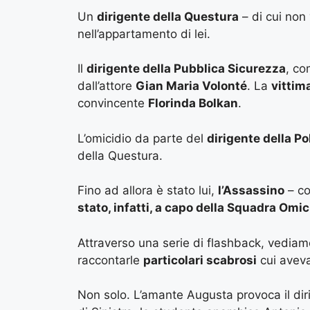
Un
dirigente della Questura
– di cui non
nell’appartamento di lei.
Il
dirigente della Pubblica Sicurezza
, co
dall’attore
Gian Maria Volonté
. La
vittim
convincente
Florinda Bolkan
.
L’omicidio da parte del
dirigente della Po
della Questura.
Fino ad allora è stato lui,
l’Assassino
– co
stato, infatti, a capo della Squadra Omic
Attraverso una serie di flashback, vediam
raccontarle
particolari scabrosi
cui aveva
Non solo. L’amante Augusta provoca il diri