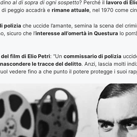
dino al di sopra di ogni sospetto
? Perché il
lavoro di Eli
he di peggio accadrà e
rimane attuale
, nel 1970 come ci
 polizia
che uccide l’amante, semina la scena del crimine
o, sicuro che l’
interesse all’omertà in Questura
lo porrà
del film di Elio Petri
: “Un
commissario di polizia
uccide
 nascondere le tracce del delitto
. Anzi, lascia molti ind
vuol vedere fino a che punto il potere protegge i suoi rap