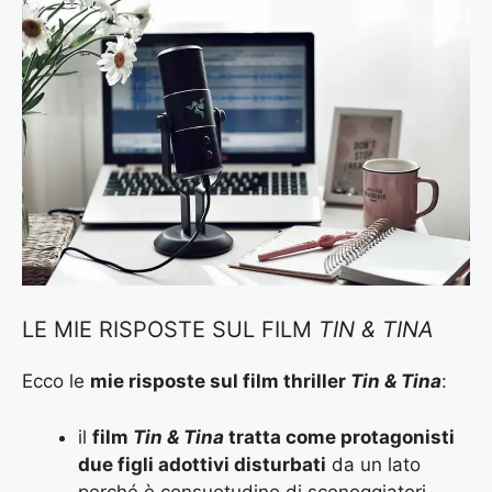
LE MIE RISPOSTE SUL FILM
TIN & TINA
Ecco le
mie risposte sul film thriller
Tin & Tina
:
il
film
Tin & Tina
tratta come protagonisti
due figli adottivi disturbati
da un lato
perché è consuetudine di sceneggiatori