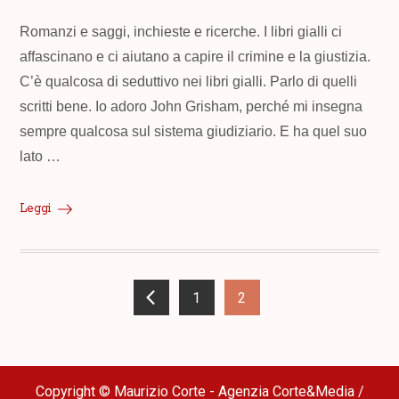
Romanzi e saggi, inchieste e ricerche. I libri gialli ci
affascinano e ci aiutano a capire il crimine e la giustizia.
C’è qualcosa di seduttivo nei libri gialli. Parlo di quelli
scritti bene. Io adoro John Grisham, perché mi insegna
sempre qualcosa sul sistema giudiziario. E ha quel suo
lato …
Leggi
1
2
Paginazione
degli
Copyright © Maurizio Corte - Agenzia Corte&Media /