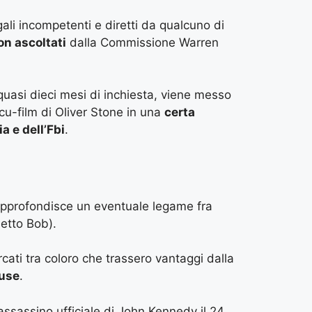
ali incompetenti e diretti da qualcuno di
on ascoltati
dalla Commissione Warren
quasi dieci mesi di inchiesta, viene messo
u-film di Oliver Stone in una
certa
a e dell’Fbi
.
approfondisce un eventuale legame fra
detto Bob).
cati tra coloro che trassero vantaggi dalla
luse
.
’assassino ufficiale di John Kennedy il 24