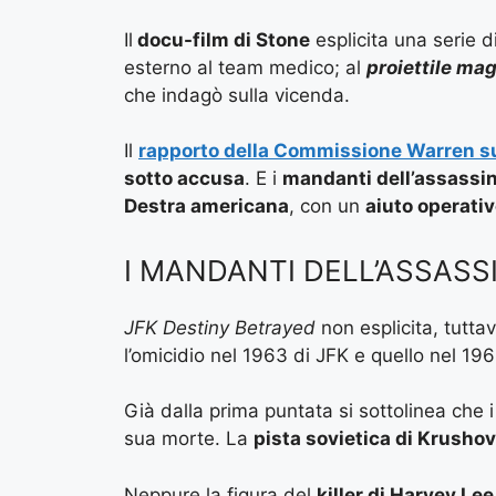
Il
docu-film di Stone
esplicita una serie d
esterno al team medico; al
proiettile ma
che indagò sulla vicenda.
Il
rapporto della Commissione Warren s
sotto accusa
. E i
mandanti dell’assassi
Destra americana
, con un
aiuto operativ
I MANDANTI DELL’ASSASS
JFK Destiny Betrayed
non esplicita, tutta
l’omicidio nel 1963 di JFK e quello nel 19
Già dalla prima puntata si sottolinea che 
sua morte. La
pista sovietica di Krushov
Neppure la figura del
killer di Harvey L