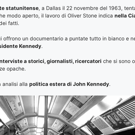
nte statunitense
, a Dallas il 22 novembre del 1963, ten
che modo aperto, il lavoro di Oliver Stone indica
nella Ci
ei fatti.
i offrono un documentario a puntate tutto in bianco e ne
sidente Kennedy
.
nterviste a storici, giornalisti, ricercatori
che si sono o
nze opache.
 analisi alla
politica estera di John Kennedy
.