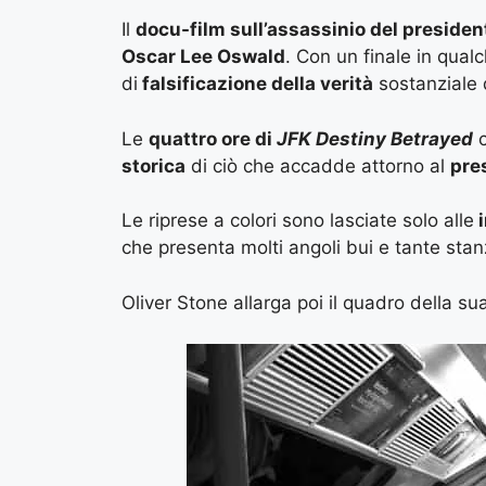
Il
docu-film sull’assassinio del preside
Oscar Lee Oswald
. Con un finale in qual
di
falsificazione della verità
sostanziale d
Le
quattro ore di
JFK Destiny Betrayed
c
storica
di ciò che accadde attorno al
pre
Le riprese a colori sono lasciate solo alle
i
che presenta molti angoli bui e tante sta
Oliver Stone allarga poi il quadro della sua