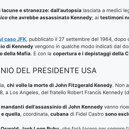
i
lacune e stranezze: dall’autopsia
lasciata a medici leg
gico
che avrebbe assassinato Kennedy
; ai
testimoni n
ul caso JFK
, pubblicato il 27 settembre del 1964, dopo 
nio di Kennedy
vengono in qualche modo indicati dal doc
o della Mafia
. E con la
copertura e i depistaggi della Ci
INIO DEL PRESIDENTE USA
via,
chi volle la morte di John Fitzgerald Kenedy
. Non 
68, a Los Angeles, del fratello Robert Francis Kennedy (
i
mandanti dell’assassinio di John Kennedy
vanno ricer
 e quella
, coordinata,
cubana
di Fidel Castro
sono esc
ee Oswald, Jack Leon Ruby
, che farà tacere per sempre l