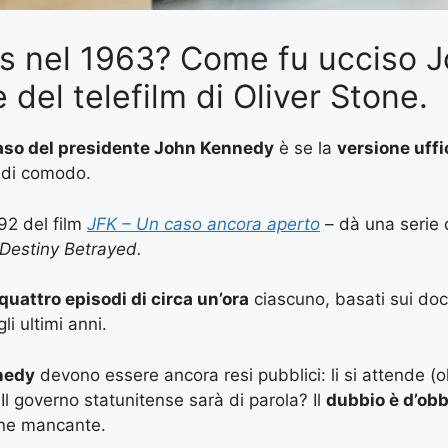
as nel 1963? Come fu ucciso 
del telefilm di Oliver Stone.
aso del presidente John Kennedy
è se la
versione uffi
 di comodo.
92 del film
JFK – Un caso ancora aperto
– dà una serie d
Destiny Betrayed.
quattro episodi di circa un’ora
ciascuno, basati sui docu
li ultimi anni.
nedy
devono essere ancora resi pubblici: li si attende (olt
 Il governo statunitense sarà di parola? Il
dubbio è d’obb
ione mancante.