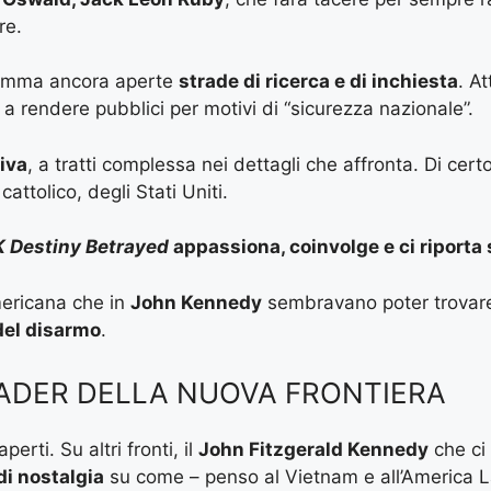
re.
somma ancora aperte
strade di ricerca e di inchiesta
. A
 rendere pubblici per motivi di “sicurezza nazionale”.
iva
, a tratti complessa nei dettagli che affronta. Di cer
attolico, degli Stati Uniti.
K Destiny Betrayed
appassiona, coinvolge e ci riporta 
mericana che in
John Kennedy
sembravano poter trovare u
 del disarmo
.
EADER DELLA NUOVA FRONTIERA
erti. Su altri fronti, il
John Fitzgerald Kennedy
che ci
di nostalgia
su come – penso al Vietnam e all’America La